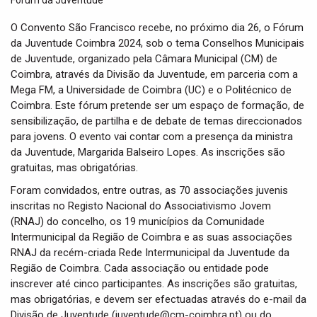
t
i
O Convento São Francisco recebe, no próximo dia 26, o Fórum
o
da Juventude Coimbra 2024, sob o tema Conselhos Municipais
n
de Juventude, organizado pela Câmara Municipal (CM) de
Coimbra, através da Divisão da Juventude, em parceria com a
Mega FM, a Universidade de Coimbra (UC) e o Politécnico de
Coimbra. Este fórum pretende ser um espaço de formação, de
sensibilização, de partilha e de debate de temas direccionados
para jovens. O evento vai contar com a presença da ministra
da Juventude, Margarida Balseiro Lopes. As inscrições são
gratuitas, mas obrigatórias.
Foram convidados, entre outras, as 70 associações juvenis
inscritas no Registo Nacional do Associativismo Jovem
(RNAJ) do concelho, os 19 municípios da Comunidade
Intermunicipal da Região de Coimbra e as suas associações
RNAJ da recém-criada Rede Intermunicipal da Juventude da
Região de Coimbra. Cada associação ou entidade pode
inscrever até cinco participantes. As inscrições são gratuitas,
mas obrigatórias, e devem ser efectuadas através do e-mail da
Divisão de Juventude (juventude@cm-coimbra.pt) ou do