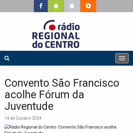
T
o
g
g
Convento São Francisco
l
e
acolhe Fórum da
n
a
Juventude
v
i
14 de Outubro 2024
g
a