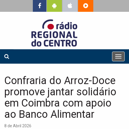
T
o
g
g
Confraria do Arroz-Doce
l
e
promove jantar solidário
n
a
em Coimbra com apoio
v
ao Banco Alimentar
i
g
a
8 de Abril 2026