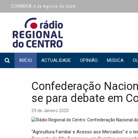
COIMBRA,
9 de Agosto de 2026
INÍCIO
ACTUALIDADE
OPINIÃO
MÚSICA
OU
Confederação Naciona
se para debate em C
29 de Janeiro 2020
“Agricultura Familiar e Acesso aos Mercados” é o t