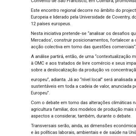
Convento de São Francisco, em Coimbra, promovida 
Este encontro regional decorre no âmbito do projec
Europeia e liderado pela Universidade de Coventry, 
12 países europeus.
Nesta iniciativa pretende-se “analisar os desafios q
Mercados’, construir posicionamentos, fortalecer a
acção colectiva em torno das questões comerciais”,
A análise partirá, então, de uma “contextualização 
à OMC e aos tratados de livre comércio e seus impac
sobre a deslocalização da produção vs concentraç
europeu”, adianta. Já ao “nível local” será analisa
sustentáveis em toda a cadeia de valor, anunciada
Europeu”.
Com o debate em torno das alterações climáticas n
agricultura familiar, dos modelos de produção mais
aspectos a considerar, também, durante o debate.
Transversais serão, ainda, as dimensões económica
e às políticas laborais, ambientais e de saúde na Uni