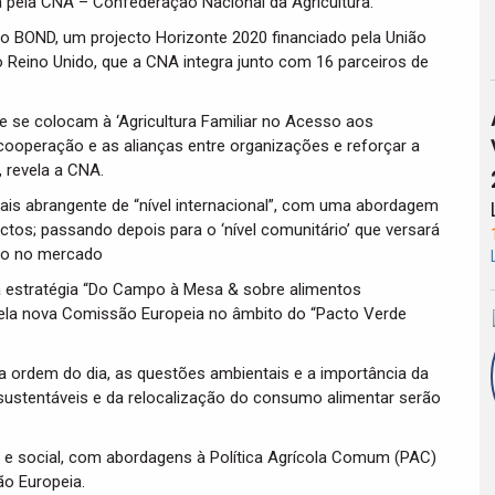
pela CNA – Confederação Nacional da Agricultura.
to BOND, um projecto Horizonte 2020 financiado pela União
do Reino Unido, que a CNA integra junto com 16 parceiros de
ue se colocam à ‘Agricultura Familiar no Acesso aos
 cooperação e as alianças entre organizações e reforçar a
 revela a CNA.
mais abrangente de “nível internacional”, com uma abordagem
tos; passando depois para o ‘nível comunitário’ que versará
ão no mercado
da a estratégia “Do Campo à Mesa & sobre alimentos
 pela nova Comissão Europeia no âmbito do “Pacto Verde
a ordem do dia, as questões ambientais e a importância da
 sustentáveis e da relocalização do consumo alimentar serão
 e social, com abordagens à Política Agrícola Comum (PAC)
ão Europeia.