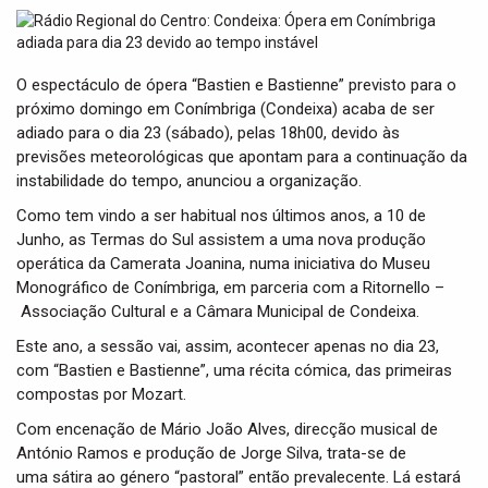
t
i
o
n
O espectáculo de ópera “Bastien e Bastienne” previsto para o
próximo domingo em Conímbriga (Condeixa) acaba de ser
adiado para o dia 23 (sábado), pelas 18h00, devido às
previsões meteorológicas que apontam para a continuação da
instabilidade do tempo, anunciou a organização.
Como tem vindo a ser habitual nos últimos anos, a 10 de
Junho, as Termas do Sul assistem a uma nova produção
operática da Camerata Joanina, numa iniciativa do Museu
Monográfico de Conímbriga, em parceria com a Ritornello –
Associação Cultural e a Câmara Municipal de Condeixa.
Este ano, a sessão vai, assim, acontecer apenas no dia 23,
com “Bastien e Bastienne”, uma récita cómica, das primeiras
compostas por Mozart.
Com encenação de Mário João Alves, direcção musical de
António Ramos e produção de Jorge Silva, trata-se de
uma sátira ao género “pastoral” então prevalecente. Lá estará