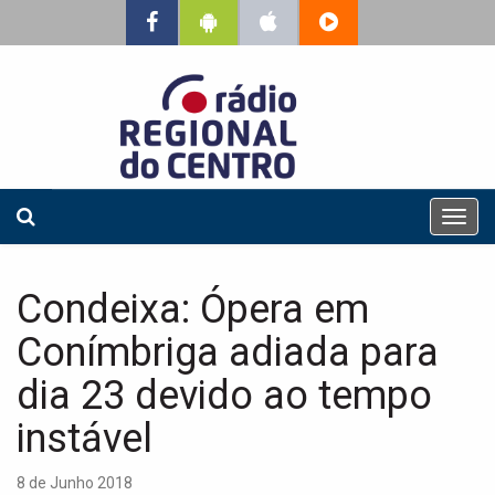
T
o
g
g
Condeixa: Ópera em
l
e
Conímbriga adiada para
n
a
dia 23 devido ao tempo
v
instável
i
g
a
8 de Junho 2018