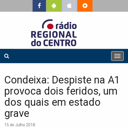
T
o
g
g
Condeixa: Despiste na A1
l
e
provoca dois feridos, um
n
a
dos quais em estado
v
grave
i
g
a
15 de Julho 2018