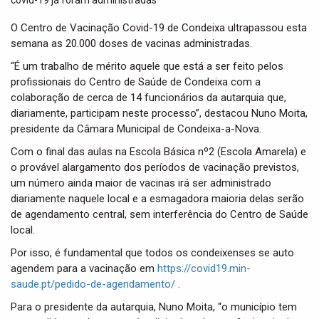
t
i
⁠O Centro de Vacinação Covid-19 de Condeixa ultrapassou esta
o
semana as 20.000 doses de vacinas administradas.
n
“É um trabalho de mérito aquele que está a ser feito pelos
profissionais do Centro de Saúde de Condeixa com a
colaboração de cerca de 14 funcionários da autarquia que,
diariamente, participam neste processo”, destacou Nuno Moita,
presidente da Câmara Municipal de Condeixa-a-Nova.
⁠Com o final das aulas na Escola Básica nº2 (Escola Amarela) e
o provável alargamento dos períodos de vacinação previstos,
um número ainda maior de vacinas irá ser administrado
diariamente naquele local e a esmagadora maioria delas serão
de agendamento central, sem interferência do Centro de Saúde
local.
Por isso, é fundamental que todos os condeixenses se auto
agendem para a vacinação em
https://covid19.min-
saude.pt/pedido-de-agendamento/
.
⁠Para o presidente da autarquia, Nuno Moita, “o município tem