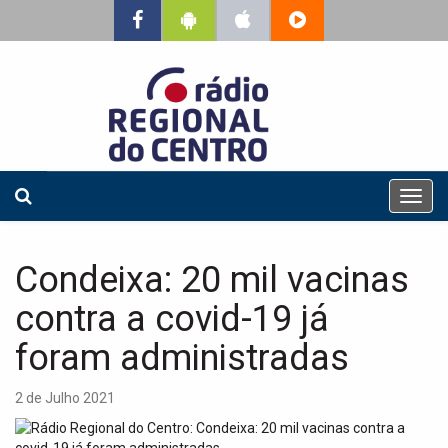
T
o
g
g
Condeixa: 20 mil vacinas
l
e
contra a covid-19 já
n
a
foram administradas
v
i
2 de Julho 2021
g
a