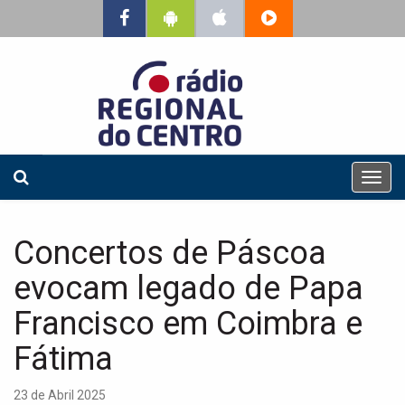
T
o
g
g
Concertos de Páscoa
l
e
evocam legado de Papa
n
a
Francisco em Coimbra e
v
Fátima
i
g
a
23 de Abril 2025