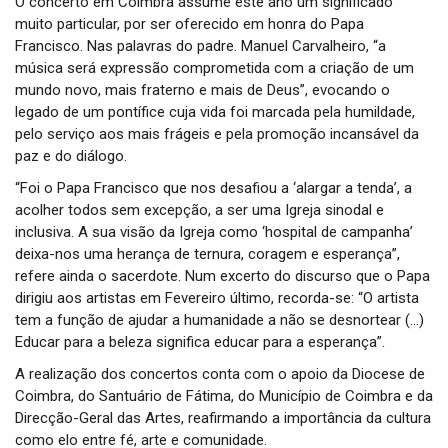
O concerto em Coimbra assume este ano um significado
muito particular, por ser oferecido em honra do Papa
Francisco. Nas palavras do padre. Manuel Carvalheiro, “a
música será expressão comprometida com a criação de um
mundo novo, mais fraterno e mais de Deus”, evocando o
legado de um pontífice cuja vida foi marcada pela humildade,
pelo serviço aos mais frágeis e pela promoção incansável da
paz e do diálogo.
“Foi o Papa Francisco que nos desafiou a ‘alargar a tenda’, a
acolher todos sem excepção, a ser uma Igreja sinodal e
inclusiva. A sua visão da Igreja como ‘hospital de campanha’
deixa-nos uma herança de ternura, coragem e esperança”,
refere ainda o sacerdote. Num excerto do discurso que o Papa
dirigiu aos artistas em Fevereiro último, recorda-se: “O artista
tem a função de ajudar a humanidade a não se desnortear (…)
Educar para a beleza significa educar para a esperança”.
A realização dos concertos conta com o apoio da Diocese de
Coimbra, do Santuário de Fátima, do Município de Coimbra e da
Direcção-Geral das Artes, reafirmando a importância da cultura
como elo entre fé, arte e comunidade.