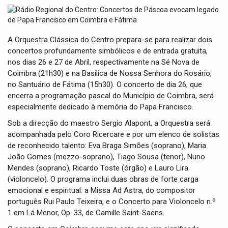
t
i
o
n
A Orquestra Clássica do Centro prepara-se para realizar dois
concertos profundamente simbólicos e de entrada gratuita,
nos dias 26 e 27 de Abril, respectivamente na Sé Nova de
Coimbra (21h30) e na Basílica de Nossa Senhora do Rosário,
no Santuário de Fátima (15h30). O concerto de dia 26, que
encerra a programação pascal do Município de Coimbra, será
especialmente dedicado à memória do Papa Francisco.
Sob a direcção do maestro Sergio Alapont, a Orquestra será
acompanhada pelo Coro Ricercare e por um elenco de solistas
de reconhecido talento: Eva Braga Simões (soprano), Maria
João Gomes (mezzo-soprano), Tiago Sousa (tenor), Nuno
Mendes (soprano), Ricardo Toste (órgão) e Lauro Lira
(violoncelo). O programa inclui duas obras de forte carga
emocional e espiritual: a Missa Ad Astra, do compositor
português Rui Paulo Teixeira, e o Concerto para Violoncelo n.º
1 em Lá Menor, Op. 33, de Camille Saint-Saëns.