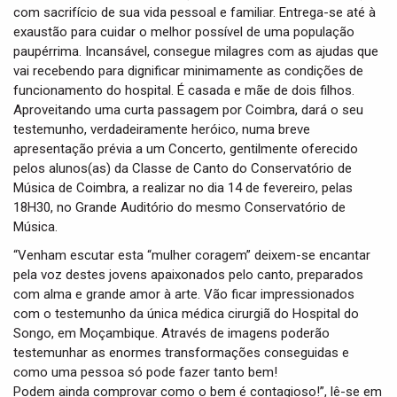
com sacrifício de sua vida pessoal e familiar. Entrega-se até à
exaustão para cuidar o melhor possível de uma população
paupérrima. Incansável, consegue milagres com as ajudas que
vai recebendo para dignificar minimamente as condições de
funcionamento do hospital. É casada e mãe de dois filhos.
Aproveitando uma curta passagem por Coimbra, dará o seu
testemunho, verdadeiramente heróico, numa breve
apresentação prévia a um Concerto, gentilmente oferecido
pelos alunos(as) da Classe de Canto do Conservatório de
Música de Coimbra, a realizar no dia 14 de fevereiro, pelas
18H30, no Grande Auditório do mesmo Conservatório de
Música.
“Venham escutar esta “mulher coragem” deixem-se encantar
pela voz destes jovens apaixonados pelo canto, preparados
com alma e grande amor à arte. Vão ficar impressionados
com o testemunho da única médica cirurgiã do Hospital do
Songo, em Moçambique. Através de imagens poderão
testemunhar as enormes transformações conseguidas e
como uma pessoa só pode fazer tanto bem!
Podem ainda comprovar como o bem é contagioso!”, lê-se em