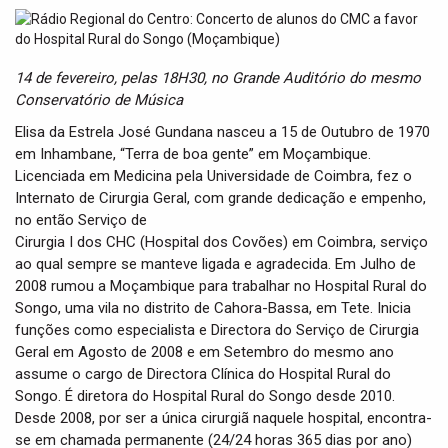
t
i
o
n
14 de fevereiro, pelas 18H30, no Grande Auditório do mesmo
Conservatório de Música
Elisa da Estrela José Gundana nasceu a 15 de Outubro de 1970
em Inhambane, “Terra de boa gente” em Moçambique.
Licenciada em Medicina pela Universidade de Coimbra, fez o
Internato de Cirurgia Geral, com grande dedicação e empenho,
no então Serviço de
Cirurgia I dos CHC (Hospital dos Covões) em Coimbra, serviço
ao qual sempre se manteve ligada e agradecida. Em Julho de
2008 rumou a Moçambique para trabalhar no Hospital Rural do
Songo, uma vila no distrito de Cahora-Bassa, em Tete. Inicia
funções como especialista e Directora do Serviço de Cirurgia
Geral em Agosto de 2008 e em Setembro do mesmo ano
assume o cargo de Directora Clínica do Hospital Rural do
Songo. É diretora do Hospital Rural do Songo desde 2010.
Desde 2008, por ser a única cirurgiã naquele hospital, encontra-
se em chamada permanente (24/24 horas 365 dias por ano)