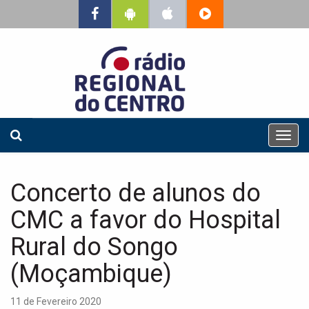
T
o
g
g
Concerto de alunos do
l
e
CMC a favor do Hospital
n
a
Rural do Songo
v
(Moçambique)
i
g
a
11 de Fevereiro 2020