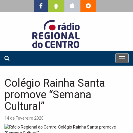
T
o
g
g
Colégio Rainha Santa
l
e
promove “Semana
n
a
Cultural”
v
i
14 de Fevereiro 2020
g
a