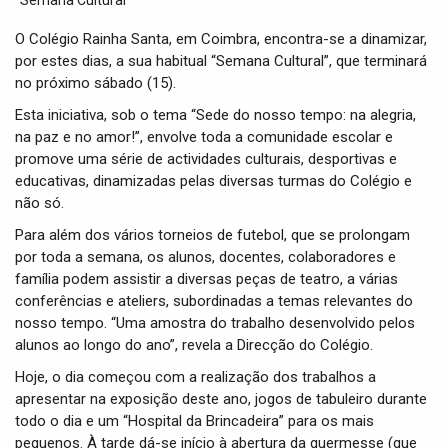
t
i
O Colégio Rainha Santa, em Coimbra, encontra-se a dinamizar,
o
por estes dias, a sua habitual “Semana Cultural”, que terminará
n
no próximo sábado (15).
Esta iniciativa, sob o tema “Sede do nosso tempo: na alegria,
na paz e no amor!”, envolve toda a comunidade escolar e
promove uma série de actividades culturais, desportivas e
educativas, dinamizadas pelas diversas turmas do Colégio e
não só.
Para além dos vários torneios de futebol, que se prolongam
por toda a semana, os alunos, docentes, colaboradores e
família podem assistir a diversas peças de teatro, a várias
conferências e ateliers, subordinadas a temas relevantes do
nosso tempo. “Uma amostra do trabalho desenvolvido pelos
alunos ao longo do ano”, revela a Direcção do Colégio.
Hoje, o dia começou com a realização dos trabalhos a
apresentar na exposição deste ano, jogos de tabuleiro durante
todo o dia e um “Hospital da Brincadeira” para os mais
pequenos. À tarde dá-se início à abertura da quermesse (que