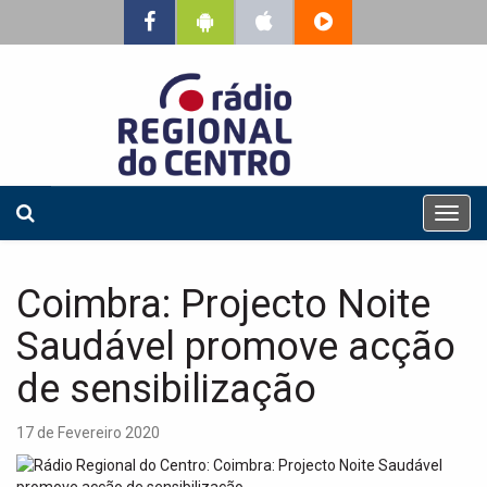
T
o
g
g
Coimbra: Projecto Noite
l
e
Saudável promove acção
n
a
de sensibilização
v
i
17 de Fevereiro 2020
g
a