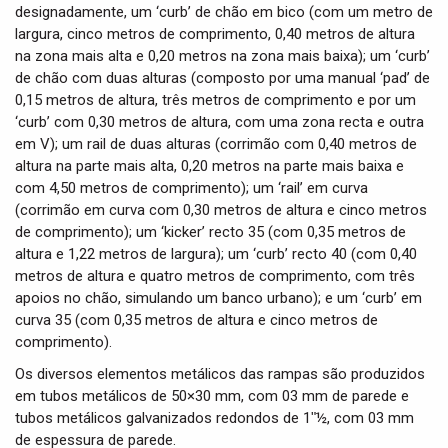
designadamente, um ‘curb’ de chão em bico (com um metro de
largura, cinco metros de comprimento, 0,40 metros de altura
na zona mais alta e 0,20 metros na zona mais baixa); um ‘curb’
de chão com duas alturas (composto por uma manual ‘pad’ de
0,15 metros de altura, três metros de comprimento e por um
‘curb’ com 0,30 metros de altura, com uma zona recta e outra
em V); um rail de duas alturas (corrimão com 0,40 metros de
altura na parte mais alta, 0,20 metros na parte mais baixa e
com 4,50 metros de comprimento); um ‘rail’ em curva
(corrimão em curva com 0,30 metros de altura e cinco metros
de comprimento); um ‘kicker’ recto 35 (com 0,35 metros de
altura e 1,22 metros de largura); um ‘curb’ recto 40 (com 0,40
metros de altura e quatro metros de comprimento, com três
apoios no chão, simulando um banco urbano); e um ‘curb’ em
curva 35 (com 0,35 metros de altura e cinco metros de
comprimento).
Os diversos elementos metálicos das rampas são produzidos
em tubos metálicos de 50×30 mm, com 03 mm de parede e
tubos metálicos galvanizados redondos de 1ʺ½, com 03 mm
de espessura de parede.