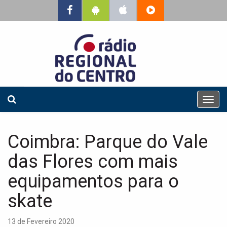
T
o
g
g
Coimbra: Parque do Vale
l
e
das Flores com mais
n
a
equipamentos para o
v
skate
i
g
a
13 de Fevereiro 2020