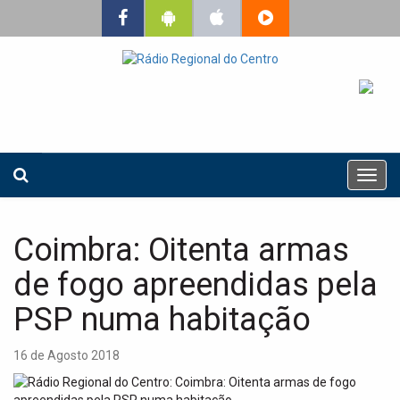
T
o
g
g
Coimbra: Oitenta armas
l
e
de fogo apreendidas pela
n
a
PSP numa habitação
v
i
16 de Agosto 2018
g
a