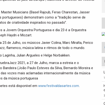
 Master Musicians (Basel Rajoub, Feras Charestan, Jasser
os portugueses) demonstram como a “tradição serve de
tos de criatividade inspirados no passado”.
es a Jovem Orquestra Portuguesa e dia 23 é a Orquestra
oseph Haydn e Mozart.
 25 de Julho, os músicos Javier Colina, Marc Miralta, Perico
z, flamenco, música latina e ritmos de todo o mundo.
o Laginha, Julian Argueles e Helge Norbakken.
QuebraJazz 2021,
a 27 de Julho, marca a estreia e o
o Bandeira (João Paulo Esteves da Silva, Bernardo Moreira e
a das vozes mais aclamadas internacionalmente da música
tes da música portuguesa
hetes está disponível em
www.festivaldasartes.com
.
3