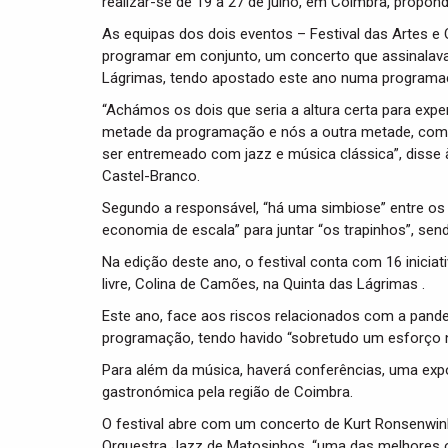
realizar-se de 19 a 27 de julho, em Coimbra, propon
As equipas dos dois eventos – Festival das Artes e
programar em conjunto, um concerto que assinalava 
Lágrimas, tendo apostado este ano numa programaçã
“Achámos os dois que seria a altura certa para ex
metade da programação e nós a outra metade, com o
ser entremeado com jazz e música clássica”, disse à 
Castel-Branco.
Segundo a responsável, “há uma simbiose” entre os d
economia de escala” para juntar “os trapinhos”, send
Na edição deste ano, o festival conta com 16 iniciat
livre, Colina de Camões, na Quinta das Lágrimas .
Este ano, face aos riscos relacionados com a pande
programação, tendo havido “sobretudo um esforço n
Para além da música, haverá conferências, uma exp
gastronómica pela região de Coimbra.
O festival abre com um concerto de Kurt Ronsenwinke
Orquestra Jazz de Matosinhos, “uma das melhores orq