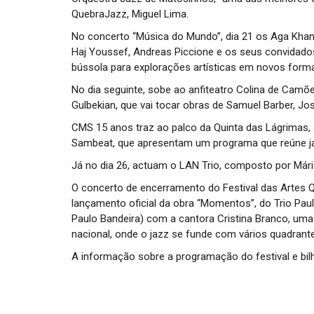
QuebraJazz, Miguel Lima.
No concerto “Música do Mundo”, dia 21 os Aga Khan
Haj Youssef, Andreas Piccione e os seus convidad
bússola para explorações artísticas em novos forma
No dia seguinte, sobe ao anfiteatro Colina de Camõ
Gulbekian, que vai tocar obras de Samuel Barber, J
CMS 15 anos traz ao palco da Quinta das Lágrimas, a
Sambeat, que apresentam um programa que reúne jaz
Já no dia 26, actuam o LAN Trio, composto por Mári
O concerto de encerramento do Festival das Artes 
lançamento oficial da obra “Momentos”, do Trio Paul
Paulo Bandeira) com a cantora Cristina Branco, um
nacional, onde o jazz se funde com vários quadran
A informação sobre a programação do festival e bil