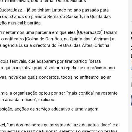
do 16 iniciativas, sob o tema “Outros Mundos”.
 QuebraJazz – já se tinham juntado no ano passado para
os 50 anos do pianista Bernardo Sassetti, na Quinta das
o musical bipartida.
perimentarmos uma parceria em que eles [QuebraJazz] faziam
 anfiteatro [Colina de Camões, na Quinta das Lágrimas] a
agência Lusa a directora do Festival das Artes, Cristina
ois festivais, que acabaram por tirar partido “desta
o que a iniciativa poderá voltar a repetir-se no próximo ano.
ivas, nove das quais concertos, todos no anfiteatro, ao ar
mia, a organização optou por ser “mais contida” na restante
a área da música”, explicou.
osição, acções de serviço educativo e uma viagem
l, “um dos melhores guitarristas de jazz da actualidade” e a
uestras de jazz da Europa”, salientou o director do festival