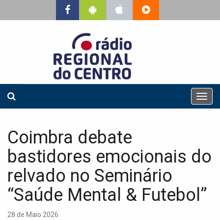
T
o
g
g
Coimbra debate
l
e
bastidores emocionais do
n
a
relvado no Seminário
v
“Saúde Mental & Futebol”
i
g
a
28 de Maio 2026