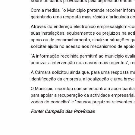
sobre os danos provocados pela depressão Kristin.
Com a medida, “o Município pretende recolher infor
garantindo uma resposta mais rápida e articulada dos
Através do endereço electrónico empresas@cm-coim
suas instalações, equipamentos ou prejuízos na acti
apoio ou de encaminhamento, sinalizar situações qu
solicitar ajuda no acesso aos mecanismos de apoio 
“A informação recolhida permitirá ao município avali
priorizar a intervenção nos casos mais urgentes”, rei
A Câmara solicitou ainda que, para uma resposta ma
identificação da empresa, a localização e uma brev
O Município recordou que se encontra a acompanhar
para apoiar a recuperação da actividade empresaria
zonas do concelho” e “causou prejuízos relevantes 
Fonte: Campeão das Províncias