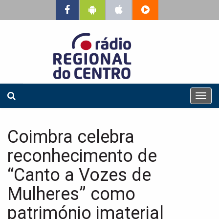
T
o
g
g
Coimbra celebra
l
e
reconhecimento de
n
a
“Canto a Vozes de
v
Mulheres” como
i
g
património imaterial
a