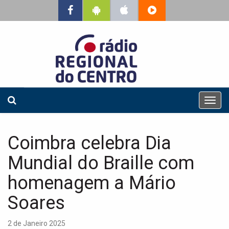
T
o
g
g
Coimbra celebra Dia
l
e
Mundial do Braille com
n
a
homenagem a Mário
v
Soares
i
g
a
2 de Janeiro 2025