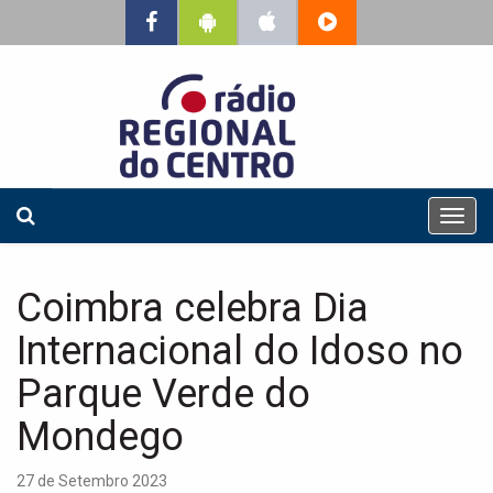
T
o
g
g
Coimbra celebra Dia
l
e
Internacional do Idoso no
n
a
Parque Verde do
v
Mondego
i
g
a
27 de Setembro 2023