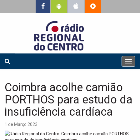
T
o
g
g
Coimbra acolhe camião
l
e
PORTHOS para estudo da
n
a
insuficiência cardíaca
v
i
1 de Março 2023
g
a