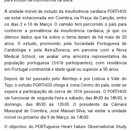
t
i
A unidade móvel de estudo da insuficiência cardíaca PORTHOS
o
vai estar estacionada em Coimbra, na Praça da Canção, entre
n
os dias 2 e 10 de Março. O camião tem percorrido o país para
conhecer a prevalência da insuficiência cardíaca, já que os
últimos dados que há sobre o tema datam de há mais de 20
anos. O estudo, promovido pela Sociedade Portuguesa de
Cardiologia e pela AstraZeneca, em parceria com a Nova
Medical School, vai avaliar uma amostra representativa da
população portuguesa (5.616 participantes), com residência
em Portugal continental e idade igual ou superior a 50 anos.
Depois de ter passado pelo Alentejo e por Lisboa e Vale do
Tejo, o estudo PORTHOS chega à zona Centro do país, onde se
espera a participação de cerca de 1016 pessoas. O PORTHOS
vai funcionar de segunda-feira a sábado, das 8h30 às 18h30, e
domingo, das 8h30 às 12h30. O presidente da Câmara
Municipal de Coimbra, José Manuel Silva, vai visitar a unidade
móvel no próximo dia 9 de Março, às 14h30.
O objectivo do PORTuguese Heart failure Observational Study