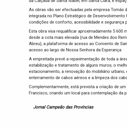
da Calçada de Santa Isabel, em Santa Clara, e espa
As obras vão ser efectuadas pela empresa Tomás de O
integrada no Plano Estratégico de Desenvolvimento 
condições de conforto, acessibilidade e segurança p
Esta obra visa requalificar aproximadamente 5 600 m
desde a cota mais elevada (rua de Mendes dos Reméd
Abreu), a plataforma de acesso ao Convento de Sant
acesso ao largo de Nossa Senhora da Esperança.
A empreitada prevê a repavimentação de toda a área 
estabilização e tratamento de alguns muros; o mel
estacionamento; a renovação do mobiliário urbano; e
enterramento de cabos aéreos e a limpeza dos cab
Complementarmente, está prevista a criação de um
Francisco, criando um local para contemplação da 
Jornal Campeão das Províncias