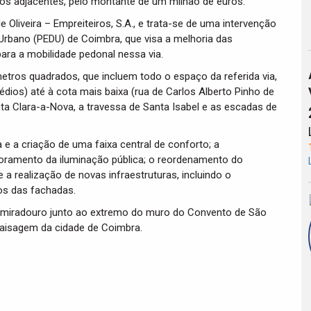
ços adjacentes, pelo montante de um milhão de euros.
liveira – Empreiteiros, S.A., e trata-se de uma intervenção
Urbano (PEDU) de Coimbra, que visa a melhoria das
ara a mobilidade pedonal nessa via.
etros quadrados, que incluem todo o espaço da referida via,
ios) até à cota mais baixa (rua de Carlos Alberto Pinho de
a Clara-a-Nova, a travessa de Santa Isabel e as escadas de
e a criação de uma faixa central de conforto; a
horamento da iluminação pública; o reordenamento do
 a realização de novas infraestruturas, incluindo o
os das fachadas.
 miradouro junto ao extremo do muro do Convento de São
paisagem da cidade de Coimbra.