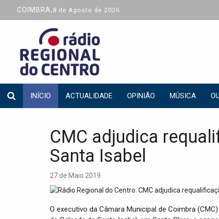
COIMBRA,
8 de Agosto de 2026
INÍCIO
ACTUALIDADE
OPINIÃO
MÚSICA
OU
CMC adjudica requali
Santa Isabel
27 de Maio 2019
O executivo da Câmara Municipal de Coimbra (CMC) a