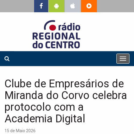
T
o
g
g
Clube de Empresários de
l
e
Miranda do Corvo celebra
n
a
protocolo com a
v
Academia Digital
i
g
a
15 de Maio 2026