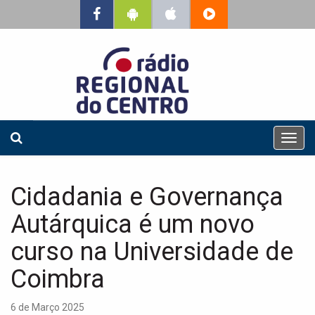
T
o
g
g
Cidadania e Governança
l
e
Autárquica é um novo
n
a
curso na Universidade de
v
Coimbra
i
g
a
6 de Março 2025