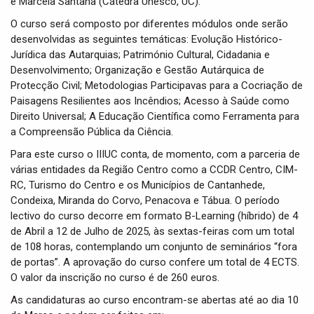
e Marcela Santana (Cátedra Unesco, UC).
O curso será composto por diferentes módulos onde serão
desenvolvidas as seguintes temáticas: Evolução Histórico-
Jurídica das Autarquias; Património Cultural, Cidadania e
Desenvolvimento; Organização e Gestão Autárquica de
Protecção Civil; Metodologias Participavas para a Cocriação de
Paisagens Resilientes aos Incêndios; Acesso à Saúde como
Direito Universal; A Educação Científica como Ferramenta para
a Compreensão Pública da Ciência.
Para este curso o IIIUC conta, de momento, com a parceria de
várias entidades da Região Centro como a CCDR Centro, CIM-
RC, Turismo do Centro e os Municípios de Cantanhede,
Condeixa, Miranda do Corvo, Penacova e Tábua. O período
lectivo do curso decorre em formato B-Learning (híbrido) de 4
de Abril a 12 de Julho de 2025, às sextas-feiras com um total
de 108 horas, contemplando um conjunto de seminários “fora
de portas”. A aprovação do curso confere um total de 4 ECTS.
O valor da inscrição no curso é de 260 euros.
As candidaturas ao curso encontram-se abertas até ao dia 10