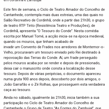
t
i
Este fim de semana, o Ciclo de Teatro Amador do Concelho de
o
Cantanhede, contempla mais duas estreias, uma das quais no
n
Salão Recreativo de Cordinhã, onde a partir das 21h30, o grupo
de teatro RTP Tinto (Resistência Teatro e Produções), de
Cordinhã, apresenta “O Tesouro do Conde”. Nesta comédia
escrita por Manuel Tomé, a acção inicia-se na época medieval,
quando os mouros, que tinham acabado de
invadir um Convento de Frades nos arredores de Montemor-o-
Velho, procuravam um tesouro enviado pelo Rei destinado à
repovoação das Terras do Conde. Aí, um frade perseguido
pelos mouros acaba por se render e depois de pressionado,
deixa cair o manuscrito onde consta a localização desse
tesouro. Depois de várias peripécias, o documento apareceu
numa gruta 900 anos depois, descoberto por dois amigos, o
João Garrafão e o Zé Rolhas, que prosseguem esta verdadeira
caça ao tesouro.
Ainda no sábado, igualmente às 21h30, inicia também a sua
participação no Ciclo de Teatro Amador do Concelho de
Cantanhede o Grupo de Teatro “As Fontes do Zambujal”, que