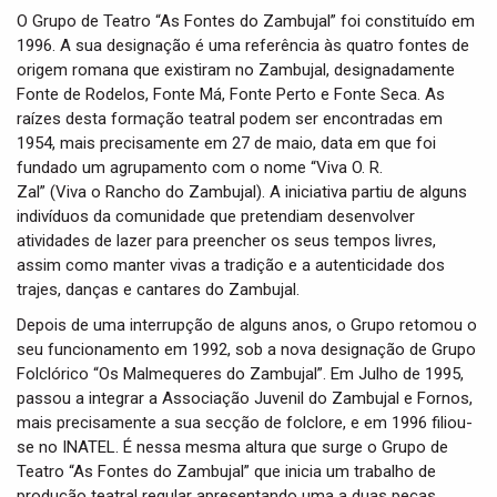
O Grupo de Teatro “As Fontes do Zambujal” foi constituído em
1996. A sua designação é uma referência às quatro fontes de
origem romana que existiram no Zambujal, designadamente
Fonte de Rodelos, Fonte Má, Fonte Perto e Fonte Seca. As
raízes desta formação teatral podem ser encontradas em
1954, mais precisamente em 27 de maio, data em que foi
fundado um agrupamento com o nome “Viva O. R.
Zal” (Viva o Rancho do Zambujal). A iniciativa partiu de alguns
indivíduos da comunidade que pretendiam desenvolver
atividades de lazer para preencher os seus tempos livres,
assim como manter vivas a tradição e a autenticidade dos
trajes, danças e cantares do Zambujal.
Depois de uma interrupção de alguns anos, o Grupo retomou o
seu funcionamento em 1992, sob a nova designação de Grupo
Folclórico “Os Malmequeres do Zambujal”. Em Julho de 1995,
passou a integrar a Associação Juvenil do Zambujal e Fornos,
mais precisamente a sua secção de folclore, e em 1996 filiou-
se no INATEL. É nessa mesma altura que surge o Grupo de
Teatro “As Fontes do Zambujal” que inicia um trabalho de
produção teatral regular apresentando uma a duas peças