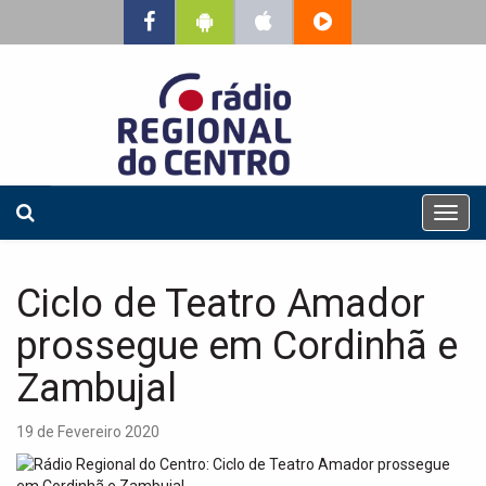
T
o
g
g
Ciclo de Teatro Amador
l
e
prossegue em Cordinhã e
n
a
Zambujal
v
i
19 de Fevereiro 2020
g
a