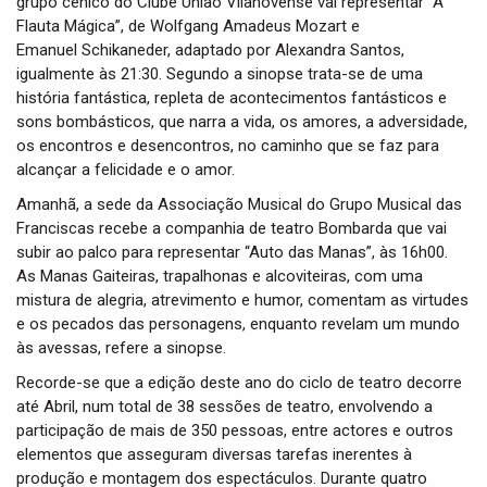
grupo cénico do Clube União Vilanovense vai representar “A
Flauta Mágica”, de Wolfgang Amadeus Mozart e
Emanuel Schikaneder, adaptado por Alexandra Santos,
igualmente às 21:30. Segundo a sinopse trata-se de uma
história fantástica, repleta de acontecimentos fantásticos e
sons bombásticos, que narra a vida, os amores, a adversidade,
os encontros e desencontros, no caminho que se faz para
alcançar a felicidade e o amor.
Amanhã, a sede da Associação Musical do Grupo Musical das
Franciscas recebe a companhia de teatro Bombarda que vai
subir ao palco para representar “Auto das Manas”, às 16h00.
As Manas Gaiteiras, trapalhonas e alcoviteiras, com uma
mistura de alegria, atrevimento e humor, comentam as virtudes
e os pecados das personagens, enquanto revelam um mundo
às avessas, refere a sinopse.
Recorde-se que a edição deste ano do ciclo de teatro decorre
até Abril, num total de 38 sessões de teatro, envolvendo a
participação de mais de 350 pessoas, entre actores e outros
elementos que asseguram diversas tarefas inerentes à
produção e montagem dos espectáculos. Durante quatro