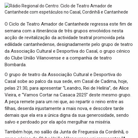
t
i
o
n
O Ciclo de Teatro Amador de Cantanhede regressa este fim de
semana com a itinerância de três grupos envolvidos nesta
acção de revitalização da actividade teatral promovida pela
edilidade cantanhedense, designadamente pelo grupo de teatro
da Associação Cultural e Desportiva do Casal, o grupo cénico
do Clube União Vilanovense e a companhia de teatro
Bombarda.
O grupo de teatro da Associação Cultural e Desportiva do
Casal sobe ao palco da sua sede, em Casal de Cadima, hoje,
pelas 21:30, para apresentar “Leandro, Rei de Helíria”, de Alice
Vieira, e “Vamos Cortar na Casaca 2025” deste mesmo grupo.
A peça remete para um rei que, ao repartir o reino entre as
filhas, deserda injustamente a mais nova, e descobre tarde
demais que ela era a única digna da sua generosidade, sendo
salvo e perdoado por ela após mergulhar na miséria.
Também hoje, no salão da Junta de Freguesia da Cordinhã, o