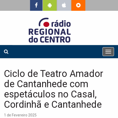
T
o
g
g
Ciclo de Teatro Amador
l
e
de Cantanhede com
n
a
espetáculos no Casal,
v
Cordinhã e Cantanhede
i
g
a
1 de Fevereiro 2025