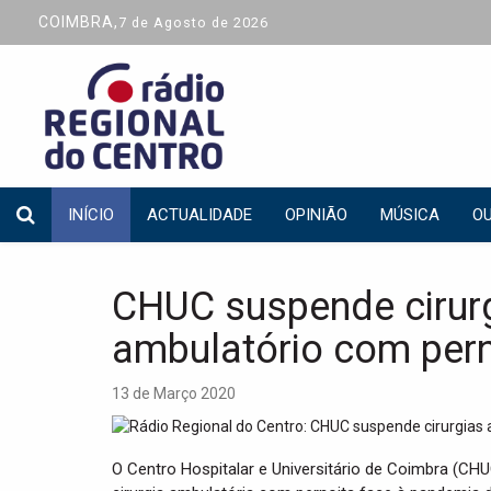
COIMBRA,
7 de Agosto de 2026
INÍCIO
ACTUALIDADE
OPINIÃO
MÚSICA
OU
CHUC suspende cirurg
ambulatório com pern
13 de Março 2020
O Centro Hospitalar e Universitário de Coimbra (CHU