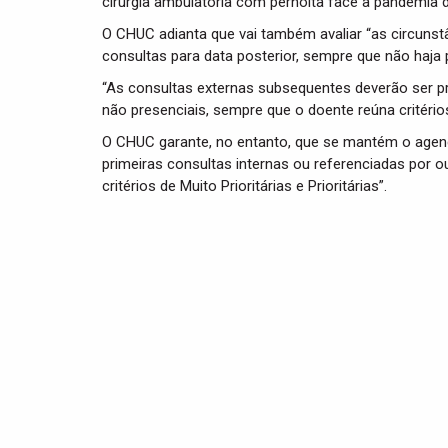
cirurgia ambulatória com pernoita face à pandemia d
O CHUC adianta que vai também avaliar “as circuns
consultas para data posterior, sempre que não haja p
“As consultas externas subsequentes deverão ser pr
não presenciais, sempre que o doente reúna critérios 
O CHUC garante, no entanto, que se mantém o agen
primeiras consultas internas ou referenciadas por o
critérios de Muito Prioritárias e Prioritárias”.