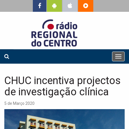
T
o
g
g
CHUC incentiva projectos
l
e
de investigação clínica
n
a
5 de Março 2020
v
i
g
a