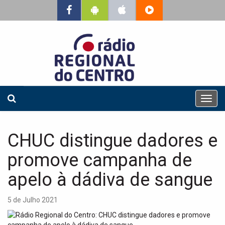
T
o
g
g
CHUC distingue dadores e
l
e
promove campanha de
n
a
apelo à dádiva de sangue
v
i
5 de Julho 2021
g
a