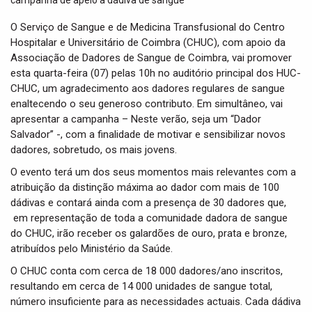
t
i
O Serviço de Sangue e de Medicina Transfusional do Centro
o
Hospitalar e Universitário de Coimbra (CHUC), com apoio da
n
Associação de Dadores de Sangue de Coimbra, vai promover
esta quarta-feira (07) pelas 10h no auditório principal dos HUC-
CHUC, um agradecimento aos dadores regulares de sangue
enaltecendo o seu generoso contributo. Em simultâneo, vai
apresentar a campanha – Neste verão, seja um “Dador
Salvador” -, com a finalidade de motivar e sensibilizar novos
dadores, sobretudo, os mais jovens.
O evento terá um dos seus momentos mais relevantes com a
atribuição da distinção máxima ao dador com mais de 100
dádivas e contará ainda com a presença de 30 dadores que,
em representação de toda a comunidade dadora de sangue
do CHUC, irão receber os galardões de ouro, prata e bronze,
atribuídos pelo Ministério da Saúde.
O CHUC conta com cerca de 18 000 dadores/ano inscritos,
resultando em cerca de 14 000 unidades de sangue total,
número insuficiente para as necessidades actuais. Cada dádiva