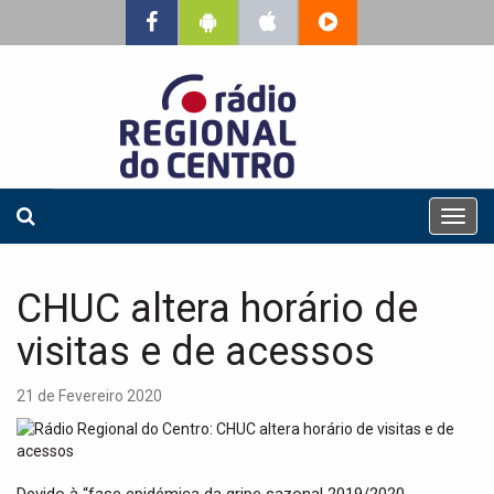
T
o
g
g
CHUC altera horário de
l
e
visitas e de acessos
n
a
21 de Fevereiro 2020
v
i
g
a