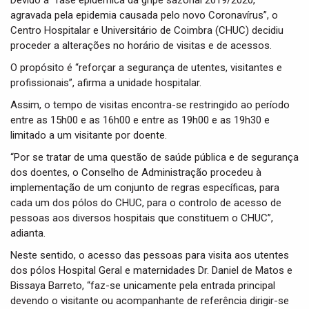
Devido à “fase epidémica da gripe sazonal 2019/2020,
t
agravada pela epidemia causada pelo novo Coronavírus”, o
i
Centro Hospitalar e Universitário de Coimbra (CHUC) decidiu
o
n
proceder a alterações no horário de visitas e de acessos.
O propósito é “reforçar a segurança de utentes, visitantes e
profissionais”, afirma a unidade hospitalar.
Assim, o tempo de visitas encontra-se restringido ao período
entre as 15h00 e as 16h00 e entre as 19h00 e as 19h30 e
limitado a um visitante por doente.
“Por se tratar de uma questão de saúde pública e de segurança
dos doentes, o Conselho de Administração procedeu à
implementação de um conjunto de regras específicas, para
cada um dos pólos do CHUC, para o controlo de acesso de
pessoas aos diversos hospitais que constituem o CHUC”,
adianta.
Neste sentido, o acesso das pessoas para visita aos utentes
dos pólos Hospital Geral e maternidades Dr. Daniel de Matos e
Bissaya Barreto, “faz-se unicamente pela entrada principal
devendo o visitante ou acompanhante de referência dirigir-se