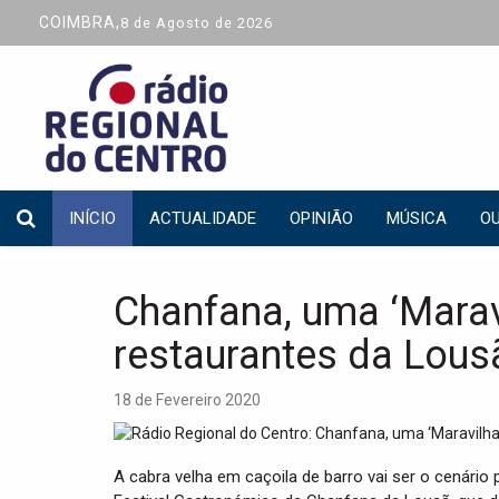
COIMBRA,
8 de Agosto de 2026
INÍCIO
ACTUALIDADE
OPINIÃO
MÚSICA
OU
Chanfana, uma ‘Marav
restaurantes da Lous
18 de Fevereiro 2020
A cabra velha em caçoila de barro vai ser o cenário