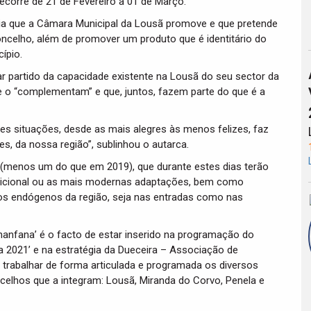
corre de 21 de Fevereiro a 01 de Março.
mia que a Câmara Municipal da Lousã promove e que pretende
concelho, além de promover um produto que é identitário do
cípio.
ar partido da capacidade existente na Lousã do seu sector da
ue o “complementam” e que, juntos, fazem parte do que é a
tes situações, desde as mais alegres às menos felizes, faz
, da nossa região”, sublinhou o autarca.
 (menos um do que em 2019), que durante estes dias terão
radicional ou as mais modernas adaptações, bem como
tos endógenos da região, seja nas entradas como nas
Chanfana’ é o facto de estar inserido na programação do
 2021’ e na estratégia da Dueceira – Associação de
 trabalhar de forma articulada e programada os diversos
celhos que a integram: Lousã, Miranda do Corvo, Penela e