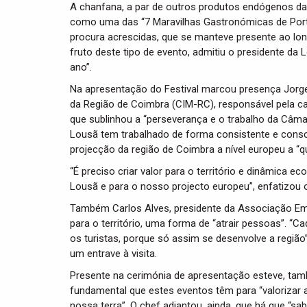
A chanfana, a par de outros produtos endógenos da 
como uma das “7 Maravilhas Gastronómicas de Portu
procura acrescidas, que se manteve presente ao lo
fruto deste tipo de evento, admitiu o presidente da 
ano”.
Na apresentação do Festival marcou presença Jorge 
da Região de Coimbra (CIM-RC), responsável pela ca
que sublinhou a “perseverança e o trabalho da Câma
Lousã tem trabalhado de forma consistente e consci
projecção da região de Coimbra a nível europeu a “qu
“É preciso criar valor para o território e dinâmica 
Lousã e para o nosso projecto europeu”, enfatizou 
Também Carlos Alves, presidente da Associação Emp
para o território, uma forma de “atrair pessoas”. 
os turistas, porque só assim se desenvolve a região
um entrave à visita.
Presente na cerimónia de apresentação esteve, tamb
fundamental que estes eventos têm para “valoriza
nossa terra”. O chef adiantou, ainda, que há que “sab