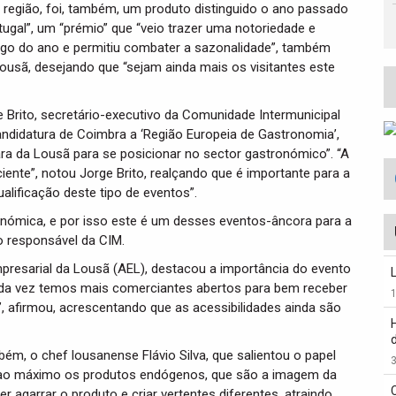
região, foi, também, um produto distinguido o ano passado
gal”, um “prémio” que “veio trazer uma notoriedade e
ngo do ano e permitiu combater a sazonalidade”, também
Lousã, desejando que “sejam ainda mais os visitantes este
Brito, secretário-executivo da Comunidade Intermunicipal
ndidatura de Coimbra a ‘Região Europeia de Gastronomia’,
ra da Lousã para se posicionar no sector gastronómico”. “A
ente”, notou Jorge Brito, realçando que é importante para a
alificação deste tipo de eventos”.
económica, e por isso este é um desses eventos-âncora para a
o responsável da CIM.
resarial da Lousã (AEL), destacou a importância do evento
“Cada vez temos mais comerciantes abertos para bem receber
”, afirmou, acrescentando que as acessibilidades ainda são
ém, o chef lousanense Flávio Silva, que salientou o papel
3
r ao máximo os produtos endógenos, que são a imagem da
er agarrar o produto e criar vertentes diferentes, atraindo