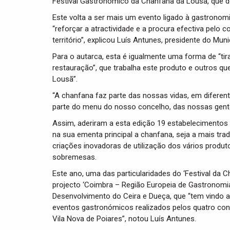
Festival Gastronómico da Chanfana da Lousã, que de
Este volta a ser mais um evento ligado à gastrono
“reforçar a atractividade e a procura efectiva pelo 
território”, explicou Luís Antunes, presidente do Muni
Para o autarca, esta é igualmente uma forma de “tir
restauração”, que trabalha este produto e outros q
Lousã”.
“A chanfana faz parte das nossas vidas, em diferen
parte do menu do nosso concelho, das nossas gentes
Assim, aderiram a esta edição 19 estabelecimentos
na sua ementa principal a chanfana, seja a mais t
criações inovadoras de utilização dos vários produ
sobremesas.
Este ano, uma das particularidades do ‘Festival da 
projecto ‘Coimbra – Região Europeia de Gastronomia
Desenvolvimento do Ceira e Dueça, que “tem vindo a
eventos gastronómicos realizados pelos quatro con
Vila Nova de Poiares”, notou Luís Antunes.