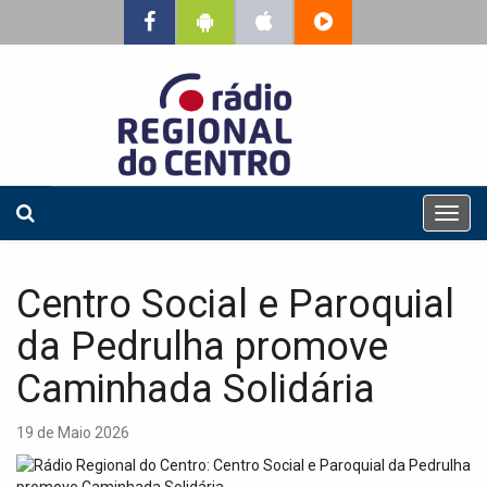
T
o
g
g
Centro Social e Paroquial
l
e
da Pedrulha promove
n
a
Caminhada Solidária
v
i
19 de Maio 2026
g
a