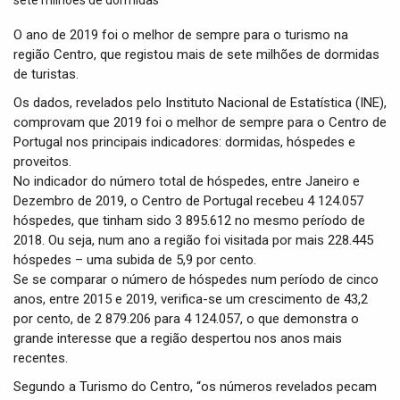
t
i
O ano de 2019 foi o melhor de sempre para o turismo na
o
região Centro, que registou mais de sete milhões de dormidas
n
de turistas.
Os dados, revelados pelo Instituto Nacional de Estatística (INE),
comprovam que 2019 foi o melhor de sempre para o Centro de
Portugal nos principais indicadores: dormidas, hóspedes e
proveitos.
No indicador do número total de hóspedes, entre Janeiro e
Dezembro de 2019, o Centro de Portugal recebeu 4 124.057
hóspedes, que tinham sido 3 895.612 no mesmo período de
2018. Ou seja, num ano a região foi visitada por mais 228.445
hóspedes – uma subida de 5,9 por cento.
Se se comparar o número de hóspedes num período de cinco
anos, entre 2015 e 2019, verifica-se um crescimento de 43,2
por cento, de 2 879.206 para 4 124.057, o que demonstra o
grande interesse que a região despertou nos anos mais
recentes.
Segundo a Turismo do Centro, “os números revelados pecam