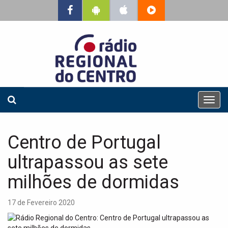
T
o
g
g
Centro de Portugal
l
e
ultrapassou as sete
n
a
milhões de dormidas
v
i
17 de Fevereiro 2020
g
a