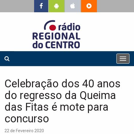
T
o
g
g
Celebração dos 40 anos
l
e
do regresso da Queima
n
a
das Fitas é mote para
v
concurso
i
g
a
22 de Fevereiro 2020