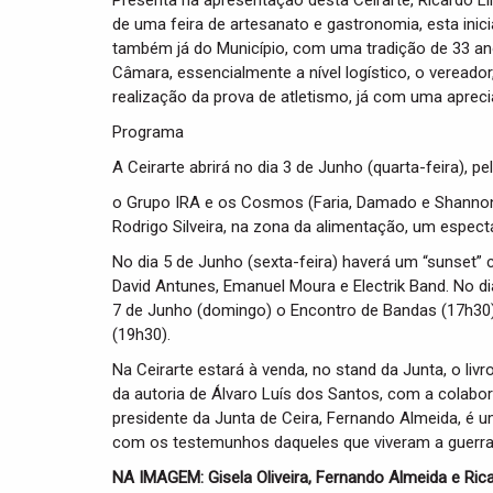
Presenta na apresentação desta Ceirarte, Ricardo Li
de uma feira de artesanato e gastronomia, esta inic
também já do Município, com uma tradição de 33 ano
Câmara, essencialmente a nível logístico, o veread
realização da prova de atletismo, já com uma aprec
Programa
A Ceirarte abrirá no dia 3 de Junho (quarta-feira),
o Grupo IRA e os Cosmos (Faria, Damado e Shanno
Rodrigo Silveira, na zona da alimentação, um espec
No dia 5 de Junho (sexta-feira) haverá um “sunset”
David Antunes, Emanuel Moura e Electrik Band. No di
7 de Junho (domingo) o Encontro de Bandas (17h30)
(19h30).
Na Ceirarte estará à venda, no stand da Junta, o li
da autoria de Álvaro Luís dos Santos, com a colabo
presidente da Junta de Ceira, Fernando Almeida, é u
com os testemunhos daqueles que viveram a guerra 
NA IMAGEM: Gisela Oliveira, Fernando Almeida e Ric