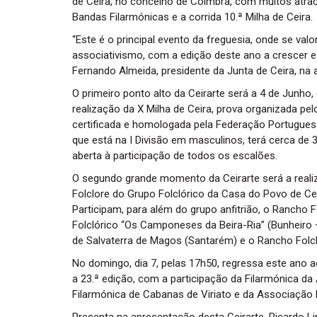
de Ceira, no concelho de Coimbra, com muitos atract
Bandas Filarmónicas e a corrida 10.ª Milha de Ceira.
“Este é o principal evento da freguesia, onde se valo
associativismo, com a edição deste ano a crescer e n
Fernando Almeida, presidente da Junta de Ceira, na 
O primeiro ponto alto da Ceirarte será a 4 de Junho, 
realização da X Milha de Ceira, prova organizada pe
certificada e homologada pela Federação Portugues
que está na I Divisão em masculinos, terá cerca de 3
aberta à participação de todos os escalões.
O segundo grande momento da Ceirarte será a realiz
Folclore do Grupo Folclórico da Casa do Povo de Ceir
Participam, para além do grupo anfitrião, o Rancho F
Folclórico “Os Camponeses da Beira-Ria” (Bunheiro 
de Salvaterra de Magos (Santarém) e o Rancho Folcl
No domingo, dia 7, pelas 17h50, regressa este ano a
a 23.ª edição, com a participação da Filarmónica da
Filarmónica de Cabanas de Viriato e da Associação 