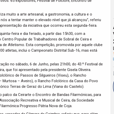
ivos: 65 expositores, Festival de Folclore, Encontro de
riza muito a arte artesanal, a gastronomia, a cultura e o
ós a tentar manter o elevado nível que já alcançou”, referiu
apresentação da iniciativa que ocorreu esta segunda-feira.
quinta-feira e dia feriado, a partir das 15h30, com a
lo Centro Popular de Trabalhadores de Sobral de Ceira e
a de Atletismo. Esta competição, promovida por aquele clube
00 atletas, inclui o Campeonato Distrital Sub-16, mas está
ação no sábado, 6 de Junho, pelas 21h00, do 43.º Festival de
a, que foi apresentado pela presidente Gisela Oliveira.
olclórico de Passos de Silgueiros (Viseu), o Rancho
– Murtosa – Aveiro), o Rancho Folclórico da Casa do Povo
órico Terras de Geraz do Lima (Viana do Castelo).
o palco da Ceirarte o Encontro de Bandas Filarmónicas, para
 Associação Recreativa e Musical de Ceira, da Sociedade
Filarmónica Progresso Pátria Nova de Coja.