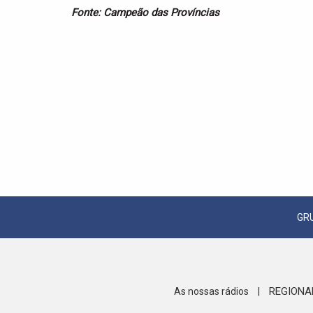
Fonte: Campeão das Províncias
GR
REGIONA
As nossas rádios
|