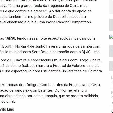
no, vereador da Câmara de Coimbra, referiu que, para além
iativa “é uma grande festa da freguesia de Ceira, mas
s e que continua a crescer”. Ao dar conta do apoio da
or, que também tem o pelouro do Desporto, saudou a
iável dimensão e que é uma World Ranking Competition.
 pelas 18h30, tendo nessa noite espectáculos musicais com
n Booth). No dia 4 de Junho haverá uma roda de samba com
táculo musical com SertaBeijo e animação com o Dj JC Lima.
 com o Dj Caveira e espectáculos musicais com Diogo Videira,
a 6 de Junho (sábado) haverá o Festival de Folclore e no dia
 e um espectáculo com Estudantina Universitária de Coimbra
vro Memórias dos Antigos Combatentes da Freguesia de Ceira,
ração de vários ex-combatentes. Conforme referiu o
ma obra editada por esta autarquia, que se mostra solidária
colonial.
3
ardo Lino