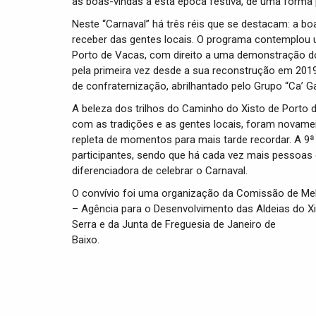
as boas-vindas a esta época festiva, de uma forma p
Neste “Carnaval” há três réis que se destacam: a bo
receber das gentes locais. O programa contemplou
Porto de Vacas, com direito a uma demonstração d
pela primeira vez desde a sua reconstrução em 2019
de confraternização, abrilhantado pelo Grupo “Ca’ Ga
A beleza dos trilhos do Caminho do Xisto de Porto 
com as tradições e as gentes locais, foram novame
repleta de momentos para mais tarde recordar. A 9ª
participantes, sendo que há cada vez mais pessoas 
diferenciadora de celebrar o Carnaval.
O convívio foi uma organização da Comissão de M
– Agência para o Desenvolvimento das Aldeias do X
Serra e da Junta de Freguesia de Janeiro de
Baixo.