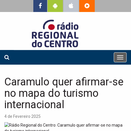
T
o
g
g
Caramulo quer afirmar-se
l
e
no mapa do turismo
n
a
internacional
v
i
4 de Fevereiro 2025
g
a