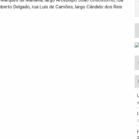
 Marquês de Marialva, largo Arcebispo João Crisóstomo, rua
mberto Delgado, rua Luís de Camões, largo Cândido dos Reis