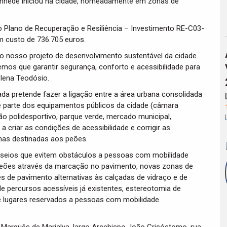
anhede iniciou na cidade, nomeadamente em zonas de
ao Plano de Recuperação e Resiliência – Investimento RE-C03-
m custo de 736.705 euros.
o nosso projeto de desenvolvimento sustentável da cidade.
emos que garantir segurança, conforto e acessibilidade para
elena Teodósio.
da pretende fazer a ligação entre a área urbana consolidada
 parte dos equipamentos públicos da cidade (câmara
hão polidesportivo, parque verde, mercado municipal,
 criar as condições de acessibilidade e corrigir as
nas destinadas aos peões.
asseios que evitem obstáculos a pessoas com mobilidade
eões através da marcação no pavimento, novas zonas de
de pavimento alternativas às calçadas de vidraço e de
e percursos acessíveis já existentes,
estereotomia de
de lugares reservados a pessoas com mobilidade