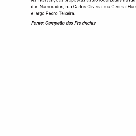
As intervenções propostas estão localizadas na rua
dos Namorados, rua Carlos Oliveira, rua General Hu
e largo Pedro Teixeira.
Fonte: Campeão das Províncias