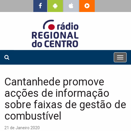
T
o
g
g
Cantanhede promove
l
e
acções de informação
n
a
sobre faixas de gestão de
v
combustível
i
g
a
21 de Janeiro 2020