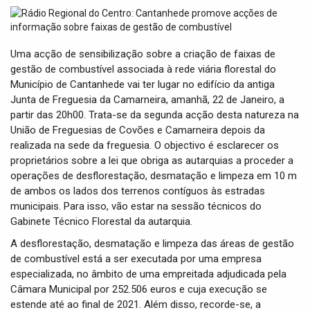
t
i
o
n
Uma acção de sensibilização sobre a criação de faixas de
gestão de combustível associada à rede viária florestal do
Município de Cantanhede vai ter lugar no edifício da antiga
Junta de Freguesia da Camarneira, amanhã, 22 de Janeiro, a
partir das 20h00. Trata-se da segunda acção desta natureza na
União de Freguesias de Covões e Camarneira depois da
realizada na sede da freguesia. O objectivo é esclarecer os
proprietários sobre a lei que obriga as autarquias a proceder a
operações de desflorestação, desmatação e limpeza em 10 m
de ambos os lados dos terrenos contíguos às estradas
municipais. Para isso, vão estar na sessão técnicos do
Gabinete Técnico Florestal da autarquia.
A desflorestação, desmatação e limpeza das áreas de gestão
de combustível está a ser executada por uma empresa
especializada, no âmbito de uma empreitada adjudicada pela
Câmara Municipal por 252.506 euros e cuja execução se
estende até ao final de 2021. Além disso, recorde-se, a