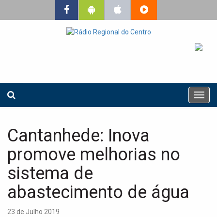
T
o
g
g
Cantanhede: Inova
l
e
promove melhorias no
n
a
sistema de
v
abastecimento de água
i
g
a
23 de Julho 2019