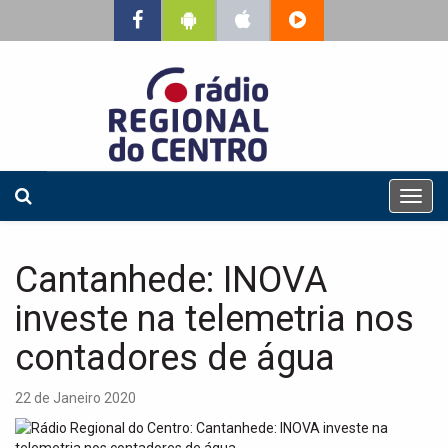
T
o
g
g
Cantanhede: INOVA
l
e
investe na telemetria nos
n
a
contadores de água
v
i
22 de Janeiro 2020
g
a