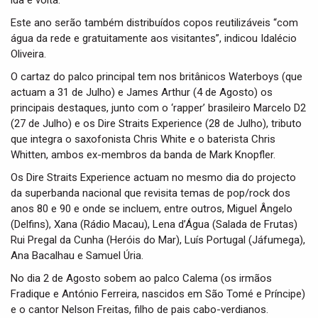
ida e volta.
Este ano serão também distribuídos copos reutilizáveis “com
água da rede e gratuitamente aos visitantes”, indicou Idalécio
Oliveira.
O cartaz do palco principal tem nos britânicos Waterboys (que
actuam a 31 de Julho) e James Arthur (4 de Agosto) os
principais destaques, junto com o ‘rapper’ brasileiro Marcelo D2
(27 de Julho) e os Dire Straits Experience (28 de Julho), tributo
que integra o saxofonista Chris White e o baterista Chris
Whitten, ambos ex-membros da banda de Mark Knopfler.
Os Dire Straits Experience actuam no mesmo dia do projecto
da superbanda nacional que revisita temas de pop/rock dos
anos 80 e 90 e onde se incluem, entre outros, Miguel Ângelo
(Delfins), Xana (Rádio Macau), Lena d’Água (Salada de Frutas)
Rui Pregal da Cunha (Heróis do Mar), Luís Portugal (Jáfumega),
Ana Bacalhau e Samuel Úria.
No dia 2 de Agosto sobem ao palco Calema (os irmãos
Fradique e António Ferreira, nascidos em São Tomé e Príncipe)
e o cantor Nelson Freitas, filho de pais cabo-verdianos.