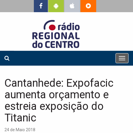
T
o
g
g
Cantanhede: Expofacic
l
e
aumenta orçamento e
n
a
estreia exposição do
v
Titanic
i
g
a
24 de Maio 2018