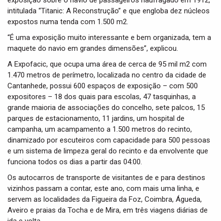
exposição sobre o navio de passageiros naufragado em 1912,
intitulada “Titanic: A Reconstrução” e que engloba dez núcleos
expostos numa tenda com 1.500 m2.
“É uma exposição muito interessante e bem organizada, tem a
maquete do navio em grandes dimensões”, explicou.
A Expofacic, que ocupa uma área de cerca de 95 mil m2 com
1.470 metros de perímetro, localizada no centro da cidade de
Cantanhede, possui 600 espaços de exposição – com 500
expositores – 18 dos quais para escolas, 47 tasquinhas, a
grande maioria de associações do concelho, sete palcos, 15
parques de estacionamento, 11 jardins, um hospital de
campanha, um acampamento a 1.500 metros do recinto,
dinamizado por escuteiros com capacidade para 500 pessoas
e um sistema de limpeza geral do recinto e da envolvente que
funciona todos os dias a partir das 04:00.
Os autocarros de transporte de visitantes de e para destinos
vizinhos passam a contar, este ano, com mais uma linha, e
servem as localidades da Figueira da Foz, Coimbra, Águeda,
Aveiro e praias da Tocha e de Mira, em três viagens diárias de