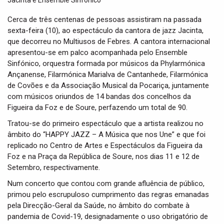
t
i
Cerca de três centenas de pessoas assistiram na passada
o
sexta-feira (10), ao espectáculo da cantora de jazz Jacinta,
n
que decorreu no Multiusos de Febres. A cantora internacional
apresentou-se em palco acompanhada pelo Ensemble
Sinfónico, orquestra formada por músicos da Phylarmónica
Ançanense, Filarmónica Marialva de Cantanhede, Filarmónica
de Covões e da Associação Musical da Pocariça, juntamente
com músicos oriundos de 14 bandas dos concelhos da
Figueira da Foz e de Soure, perfazendo um total de 90.
Tratou-se do primeiro espectáculo que a artista realizou no
âmbito do “HAPPY JAZZ – A Música que nos Une” e que foi
replicado no Centro de Artes e Espectáculos da Figueira da
Foz e na Praça da República de Soure, nos dias 11 e 12 de
Setembro, respectivamente.
Num concerto que contou com grande afluência de público,
primou pelo escrupuloso cumprimento das regras emanadas
pela Direcção-Geral da Saúde, no âmbito do combate à
pandemia de Covid-19, designadamente o uso obrigatório de