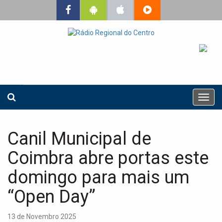
T
o
g
g
Canil Municipal de
l
e
Coimbra abre portas este
n
a
domingo para mais um
v
“Open Day”
i
g
a
13 de Novembro 2025