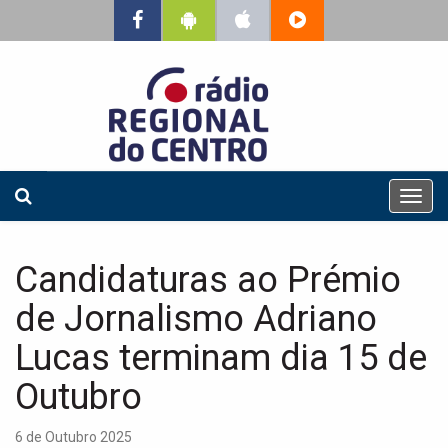
T
o
g
g
Candidaturas ao Prémio
l
e
de Jornalismo Adriano
n
a
Lucas terminam dia 15 de
v
Outubro
i
g
a
6 de Outubro 2025