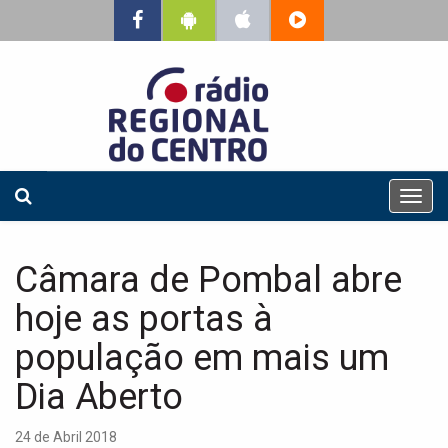
T
o
g
g
Câmara de Pombal abre
l
e
hoje as portas à
n
a
população em mais um
v
Dia Aberto
i
g
a
24 de Abril 2018