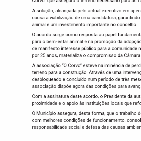
Corvo” que assegura o terreno necessário para as f
A solução, alcançada pelo actual executivo em apen
causa a viabilização de uma candidatura, garantind
animal e um investimento importante no concelho.
O acordo surge como resposta ao papel fundament
para o bem-estar animal e na promoção da adopção
de manifesto interesse público para a comunidade 
por 25 anos, materializa o compromisso da Câmara 
A associação “O Corvo” esteve na iminência de perde
terreno para a construção. Através de uma intervenç
desbloqueado e concluído num período de três mese
associação dispõe agora das condições para avança
Com a assinatura deste acordo, o Presidente da auta
proximidade e o apoio às instituições locais que re
O Município assegura, desta forma, que o trabalho 
com melhores condições de funcionamento, conso
responsabilidade social e defesa das causas ambien