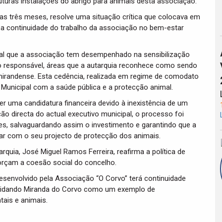
uturas instalações do abrigo para animais desta associação.
as três meses, resolve uma situação crítica que colocava em
o a continuidade do trabalho da associação no bem-estar
al que a associação tem desempenhado na sensibilização
 responsável, áreas que a autarquia reconhece como sendo
mirandense. Esta cedência, realizada em regime de comodato
Municipal com a saúde pública e a protecção animal.
r uma candidatura financeira devido à inexistência de um
ão directa do actual executivo municipal, o processo foi
s, salvaguardando assim o investimento e garantindo que a
r com o seu projecto de protecção dos animais.
rquia, José Miguel Ramos Ferreira, reafirma a política de
forçam a coesão social do concelho.
desenvolvido pela Associação “O Corvo” terá continuidade
lidando Miranda do Corvo como um exemplo de
tais e animais.