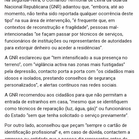
Na segunda-feira, o Comando Territorial de Leiria da Guarda
Nacional Republicana (GNR) adiantou que, “embora, até ao
momento, não tenha sido reportada qualquer ocorrência deste
tipo” na sua área de intervenção, “é frequente que, em
contextos de reconstrução e fragilidade”, pessoas mal-
intencionadas “se façam passar por técnicos de serviços,
funcionários de instituições ou representantes de autoridades
para extorquir dinheiro ou aceder a residências”.
A GNR esclareceu que “tem intensificado a sua presença no
terreno”, com “vigilância activa nas zonas mais fustigadas”
pela depressão, contacto porta a porta com “os cidadãos mais
idosos e isolados, prestando conselhos de segurança
personalizados”, e alertas contínuos nas redes sociais.
A GNR recomendou aos cidadãos para que não permitam a
entrada de estranhos em casa, “mesmo que se identifiquem
como técnicos de reparação (luz, água, gás)” ou funcionários
do Estado “sem que tenha solicitado o serviço previamente”.
Por outro lado, aconselhou que peçam “sempre o cartão de
identificação profissional” e, em caso de dúvida, contactem a