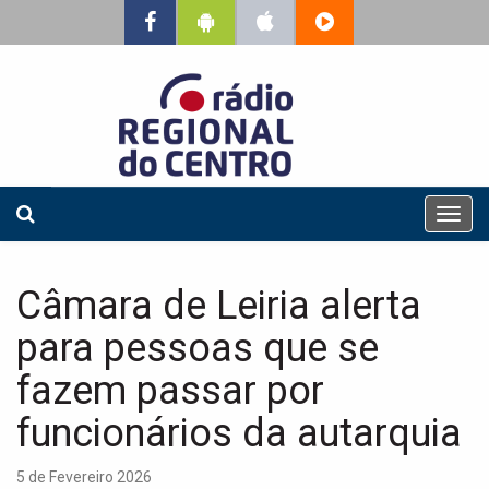
T
o
g
g
Câmara de Leiria alerta
l
e
para pessoas que se
n
a
fazem passar por
v
funcionários da autarquia
i
g
a
5 de Fevereiro 2026