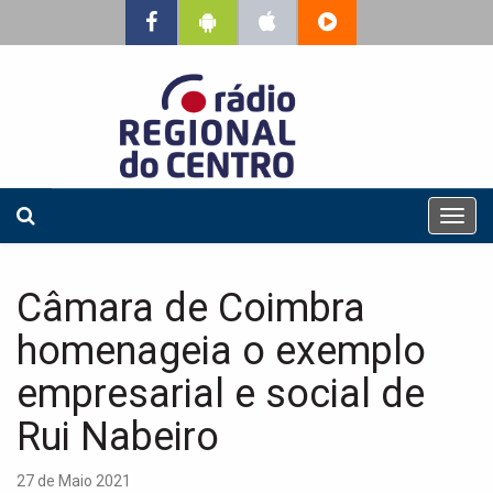
T
o
g
g
Câmara de Coimbra
l
e
homenageia o exemplo
n
a
empresarial e social de
v
Rui Nabeiro
i
g
a
27 de Maio 2021