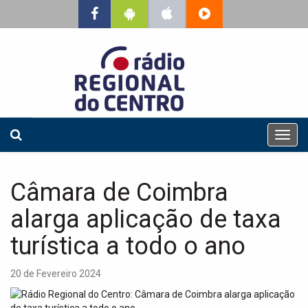
T
o
g
g
Câmara de Coimbra
l
e
alarga aplicação de taxa
n
a
turística a todo o ano
v
i
20 de Fevereiro 2024
g
a