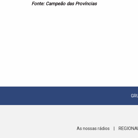
Fonte: Campeão das Províncias
GR
REGIONA
As nossas rádios
|