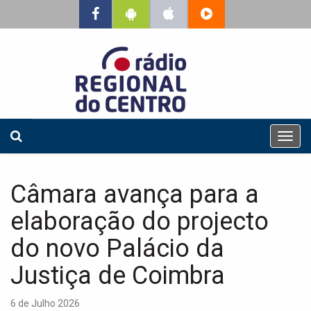
T
o
g
g
Câmara avança para a
l
e
elaboração do projecto
n
a
do novo Palácio da
v
Justiça de Coimbra
i
g
a
6 de Julho 2026